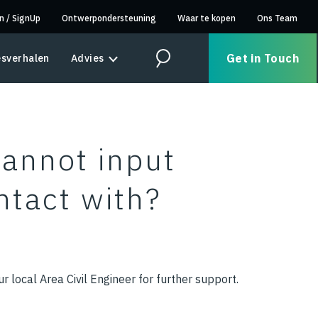
in
/
SignUp
Ontwerpondersteuning
Waar te kopen
Ons Team
Get in Touch
sverhalen
Advies
Search
cannot input
ntact with?
r local Area Civil Engineer for further support.