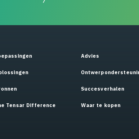
oepassingen
Advies
plossingen
Ontwerpondersteuni
ronnen
Succesverhalen
he Tensar Difference
Waar te kopen