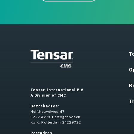
T
O
B
Tensar International B.V
A Division of CMC
T
Bezoekadres:
Helftheuvelweg 47
5222 AV ’s-Hertogenbosch
K.v.K. Rotterdam 24229722
Postadres: