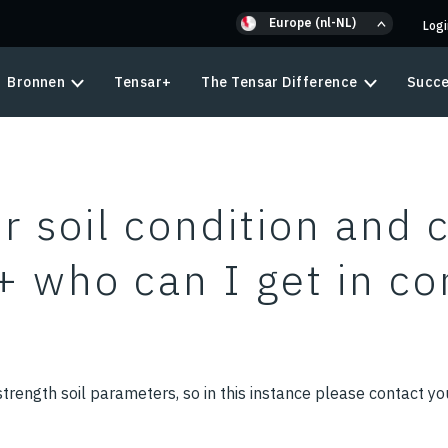
Europe (nl-NL)
Log
Bronnen
Tensar+
The Tensar Difference
Succe
or soil condition and 
+ who can I get in co
strength soil parameters, so in this instance please contact you