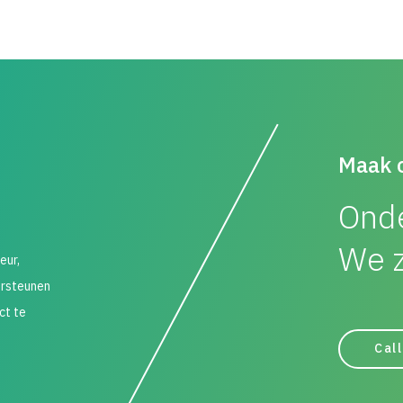
Maak 
Onde
We z
eur,
ersteunen
ct te
Call