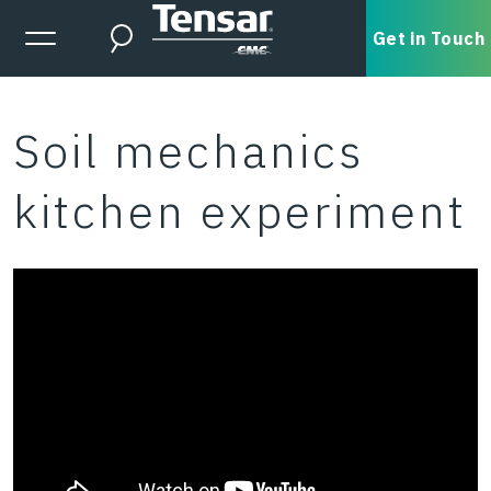
Skip to main content
Expanded Menu Toggle
Get in Touch
Search
Soil mechanics
kitchen experiment