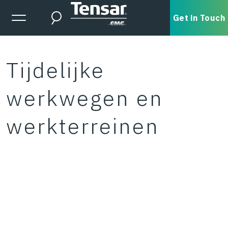
Skip to main content
Expanded Menu Toggle
Get in Touch
Search
Tijdelijke
werkwegen en
werkterreinen