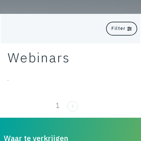
Filter
Webinars
.
1
Waar te verkrijgen