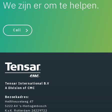
We zijn er om te helpen.
Call
Tensar International B.V
A Division of CMC
Bezoekadres:
Helftheuvelweg 47
5222 AV ’s-Hertogenbosch
K.v.K. Rotterdam 24229722