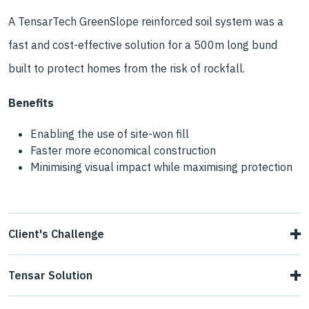
A TensarTech GreenSlope reinforced soil system was a
fast and cost-effective solution for a 500m long bund
built to protect homes from the risk of rockfall.
Benefits
Enabling the use of site-won fill
Faster more economical construction
Minimising visual impact while maximising protection
Client's Challenge
A new rockfall protection bund was needed above homes
Tensar Solution
in Ulstad, in the Lom Municipality of Norway. The original
Tensar provided a design for the bund using GreenSlope.