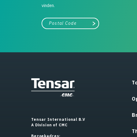
vinden.
City, state, or zip/postal code
Search
T
O
B
Tensar International B.V
A Division of CMC
T
Bezoekadres: