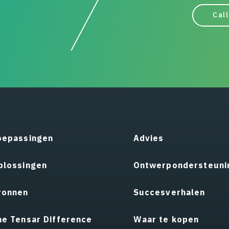
Call
oepassingen
Advies
plossingen
Ontwerpondersteuni
ronnen
Succesverhalen
he Tensar Difference
Waar te kopen