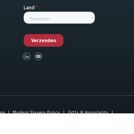
linked-in
youtube
ion
Modern Slavery Policy
Gifts & Hospitality
cy-instellingen bijwerken