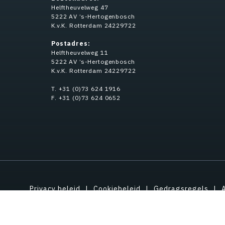
Helftheuvelweg 47
5222 AV ’s-Hertogenbosch
K.v.K. Rotterdam 24229722
Postadres:
Helftheuvelweg 11
5222 AV ’s-Hertogenbosch
K.v.K. Rotterdam 24229722
T. +31 (0)73 624 1916
F. +31 (0)73 624 0652
Privacy beleid
Cookiebeleid
Gedragsregels
Intellectueel eigendom