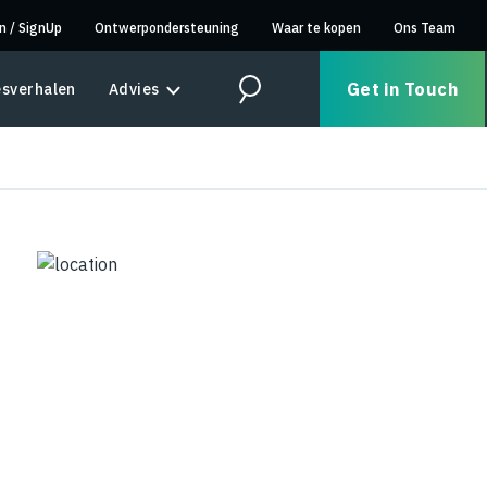
in
/
SignUp
Ontwerpondersteuning
Waar te kopen
Ons Team
Get in Touch
sverhalen
Advies
Search