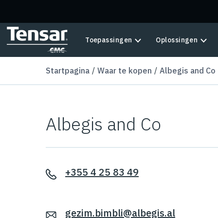
Skip to main content
Toepassingen
Oplossingen
Startpagina
Waar te kopen
Albegis and Co
Albegis and Co
+355 4 25 83 49
gezim.bimbli@albegis.al