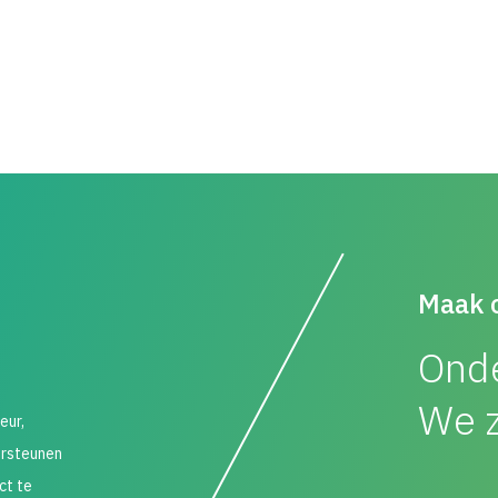
Maak 
Onde
We z
eur,
ersteunen
ct te