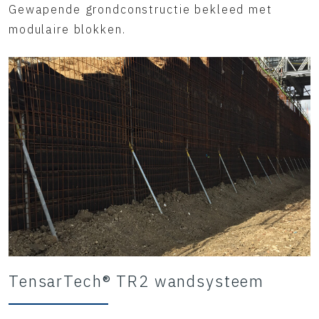
Gewapende grondconstructie bekleed met
modulaire blokken.
TensarTech® TR2 wandsysteem