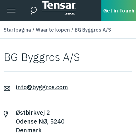
Skip to main content
Expanded Menu Toggle
Get in Touch
Search
Startpagina
Waar te kopen
BG Byggros A/S
BG Byggros A/S
info@byggros.com
Østbirkvej 2
Odense NØ, 5240
Denmark