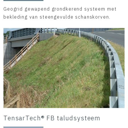
Geogrid gewapend grondkerend systeem met
bekleding van steengevulde schanskorven.
TensarTech® FB taludsysteem