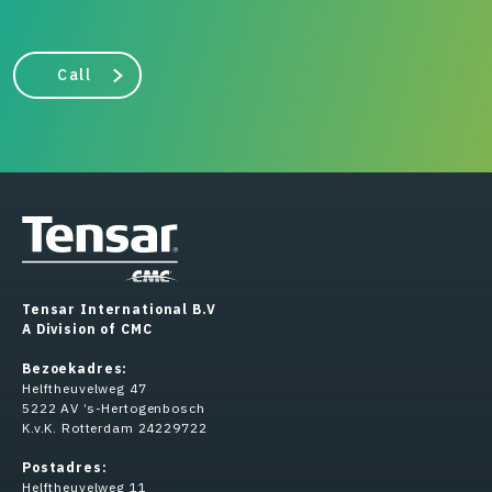
Call
Tensar International B.V
A Division of CMC
Bezoekadres:
Helftheuvelweg 47
5222 AV ’s-Hertogenbosch
K.v.K. Rotterdam 24229722
Postadres:
Helftheuvelweg 11